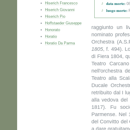
data morte:
Hiserich Francesco
08
Hiserich Giovanni
luogo morte:
P
Hiserich Pio
Hoffstaeder Giuseppe
raggiunto un l
Honorato
nominato profes
Horatio
Orchestra (A.S.
Horatio Da Parma
1805
, f. 494). 
di Fiera 1804, q
Teatro Carcano
nell'orchestra 
Teatro alla Sca
Ducale Orchestr
retribuito dal I 
alla vedova del 
1817). Fu soci
Parmense. Nel 1
del Convitto de
a dare gratuitame