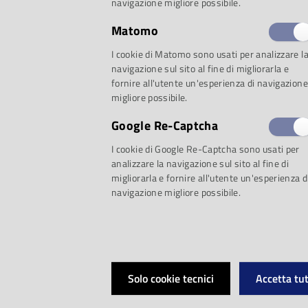
navigazione migliore possibile.
Matomo
Musei:
Tel.
0521
I cookie di Matomo sono usati per analizzare l
navigazione sul sito al fine di migliorarla e
031170
infopoint@
fornire all'utente un'esperienza di navigazione
migliore possibile.
Prenotazione visite
Google Re-Captcha
I cookie di Google Re-Captcha sono usati per
didattiche:
didatti
analizzare la navigazione sul sito al fine di
migliorarla e fornire all'utente un'esperienza d
navigazione migliore possibile.
Biblioteca/Mediate
031174
-
bibliotec
Solo cookie tecnici
Accetta tut