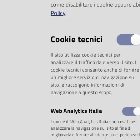
come disabilitare i cookie oppure abi
Policy
.
Cookie tecnici
Il sito utilizza cookie tecnici per
analizzare il traffico da e verso il sito. I
cookie tecnici consento anche di fornire
Reception – Inform
un migliore servizio di navigazione sul
sito, e raccolgono informazioni di
-
infopoint@lacasad
navigazione a questo scopo.
Web Analytics Italia
da
lunedì a venerd
I cookie di Web Analytics Italia sono usati per
analizzare la navigazione sul sito al fine di
domenica 10-18
migliorarla e fornire all'utente un'esperienza d