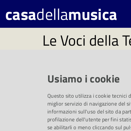
casa
della
musica
Le Voci della T
Rassegna internazio
promossa dall'Asses
Usiamo i cookie
Comune di Parma-Se
Questo sito utilizza i cookie tecnici
in collaborazione c
miglior servizio di navigazione del si
informazioni sull'uso del sito da part
Romagnola Cori (AER
profilazione dell'utente per fini stati
se abilitarli o meno cliccando sul pul