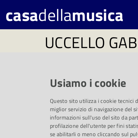
casa
della
musica
UCCELLO GAB
VOLIERA
(Lat. Avem Depicula
Usiamo i cookie
Questo sito utilizza i cookie tecnici
Questo uccello dal piumaggio blu no
miglior servizio di navigazione del si
informazioni sull'uso del sito da part
profilazione dell'utente per fini stati
nord del Pakistan. Poiché il suo c
se abilitarli o meno cliccando sul pul