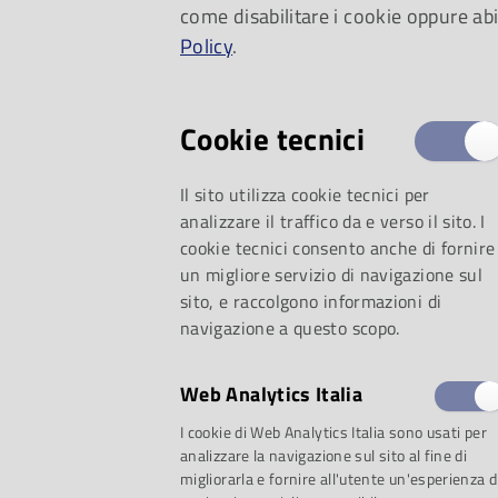
come disabilitare i cookie oppure abi
alcune regioni viene chiamato an
Policy
.
un passero, possiede becco e zam
Cookie tecnici
strisciare al suolo mentre cammin
Il sito utilizza cookie tecnici per
La caratteristica più sconvolgente 
analizzare il traffico da e verso il sito. I
cookie tecnici consento anche di fornire
riproduttivo. All’inizio della stag
un migliore servizio di navigazione sul
sito, e raccolgono informazioni di
navigazione a questo scopo.
quanto il maschio, ma è destinata
Web Analytics Italia
l’accoppiamento, il maschio intrec
I cookie di Web Analytics Italia sono usati per
analizzare la navigazione sul sito al fine di
Prigioniera in questo nido sospes
migliorarla e fornire all'utente un'esperienza d