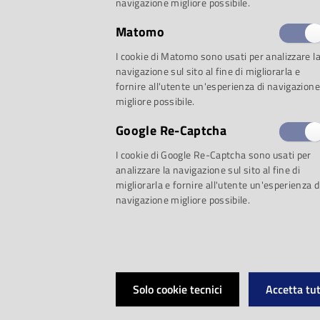
navigazione migliore possibile.
alla deposizione delle uova. Dura
Matomo
I cookie di Matomo sono usati per analizzare l
le piume e subisce un forte dima
navigazione sul sito al fine di migliorarla e
fornire all'utente un'esperienza di navigazione
dipendente dal cibo che il maschio
migliore possibile.
Google Re-Captcha
Tuttavia, la sofferenza non termina 
I cookie di Google Re-Captcha sono usati per
analizzare la navigazione sul sito al fine di
maschio apre la gabbia, ma solo p
migliorarla e fornire all'utente un'esperienza d
navigazione migliore possibile.
ormai spennata e sfinita, vola sen
raggiungere i figli. Ma la natura 
Solo cookie tecnici
Accetta tut
rivalsa: quando i piccoli sono in gr