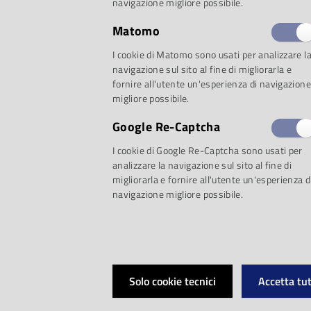
navigazione migliore possibile.
Matomo
I cookie di Matomo sono usati per analizzare l
Da alcuni anni 
navigazione sul sito al fine di migliorarla e
fornire all'utente un'esperienza di navigazione
migliore possibile.
acusmatica è torn
Google Re-Captcha
cartelloni dell
I cookie di Google Re-Captcha sono usati per
analizzare la navigazione sul sito al fine di
migliorarla e fornire all'utente un'esperienza d
moderna e contem
navigazione migliore possibile.
anche in questa e
serata dedicata all
Solo cookie tecnici
Accetta tut
elaborati elettroni