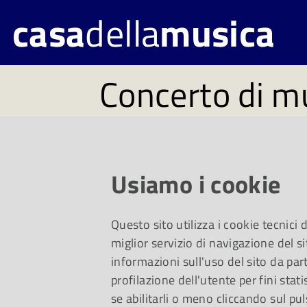
casa
della
musica
Concerto di m
per Traiettori
Martedì 12 novembre
Usiamo i cookie
del Suono ospita un
Questo sito utilizza i cookie tecnici
miglior servizio di navigazione del si
acusmatica. La regi
informazioni sull'uso del sito da part
profilazione dell'utente per fini stati
Marco Matteo Mark
se abilitarli o meno cliccando sul pul