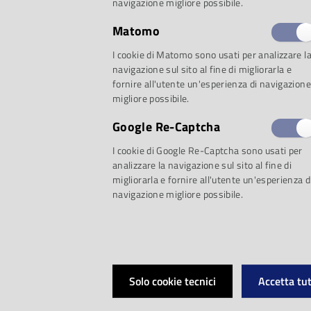
Parma. A quell’epoc
navigazione migliore possibile.
Matomo
decorazioni pittoric
I cookie di Matomo sono usati per analizzare l
navigazione sul sito al fine di migliorarla e
visibili, che altern
fornire all'utente un'esperienza di navigazione
migliore possibile.
stemmi araldici e a i
Google Re-Captcha
I cookie di Google Re-Captcha sono usati per
docenti dell’Univers
analizzare la navigazione sul sito al fine di
migliorarla e fornire all'utente un'esperienza d
il Palazzo mutò più 
navigazione migliore possibile.
Zecca dello Stato bo
Maria Luigia d’Austri
Solo cookie tecnici
Accetta tut