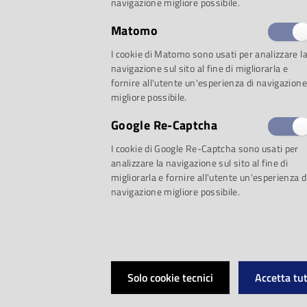
così come convegni,
navigazione migliore possibile.
Matomo
Dati generali:
A 
I cookie di Matomo sono usati per analizzare l
navigazione sul sito al fine di migliorarla e
Superficie mq. 20
fornire all'utente un'esperienza di navigazione
migliore possibile.
mt. 10 - alt. da 8
Google Re-Captcha
I cookie di Google Re-Captcha sono usati per
largh. mt. 1,60 a
analizzare la navigazione sul sito al fine di
migliorarla e fornire all'utente un'esperienza d
navigazione migliore possibile.
Attrezzature tec
ottiche; Amplific
Solo cookie tecnici
Accetta tut
tipo teatrale; Sc