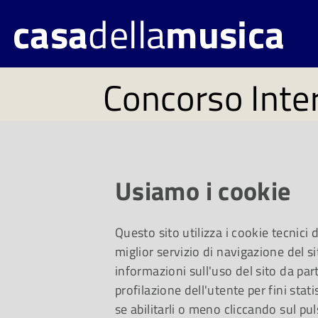
casa
della
musica
Concorso Inte
per Direttori d
'Romano Gand
Usiamo i cookie
Questo sito utilizza i cookie tecnici
Dal 24 al 26 nove
miglior servizio di navigazione del si
informazioni sull'uso del sito da part
profilazione dell'utente per fini stati
Associazione Emil
se abilitarli o meno cliccando sul pul