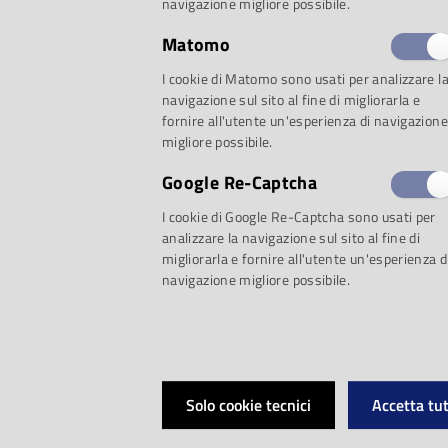
navigazione migliore possibile.
Matomo
I cookie di Matomo sono usati per analizzare l
navigazione sul sito al fine di migliorarla e
fornire all'utente un'esperienza di navigazione
migliore possibile.
edizione del
Concors
Google Re-Captcha
Direttori di Coro ‘
I cookie di Google Re-Captcha sono usati per
analizzare la navigazione sul sito al fine di
migliorarla e fornire all'utente un'esperienza d
organizzato con il 
navigazione migliore possibile.
Parma - Casa della
giorni, 16 giovani d
Solo cookie tecnici
Accetta tut