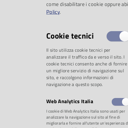
come disabilitare i cookie oppure abi
Cori, in occasione 
Policy
.
Internazionale di Di
Cookie tecnici
Corale, propone una 
Il sito utilizza cookie tecnici per
prove e concerti con
analizzare il traffico da e verso il sito. I
cookie tecnici consento anche di fornire
da tutto il mondo.
un migliore servizio di navigazione sul
sito, e raccolgono informazioni di
navigazione a questo scopo.
Web Analytics Italia
I cookie di Web Analytics Italia sono usati per
analizzare la navigazione sul sito al fine di
migliorarla e fornire all'utente un'esperienza d