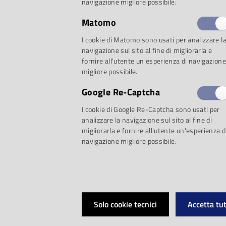
navigazione migliore possibile.
Matomo
I cookie di Matomo sono usati per analizzare l
Ensemble intercon
navigazione sul sito al fine di migliorarla e
fornire all'utente un'esperienza di navigazione
decisamente sinoni
migliore possibile.
Google Re-Captcha
contemporanea dell
I cookie di Google Re-Captcha sono usati per
analizzare la navigazione sul sito al fine di
Novecento e del mo
migliorarla e fornire all'utente un'esperienza d
navigazione migliore possibile.
decisiva, influentis
Boulez, che lo fond
Solo cookie tecnici
Accetta tut
il Ministero della C