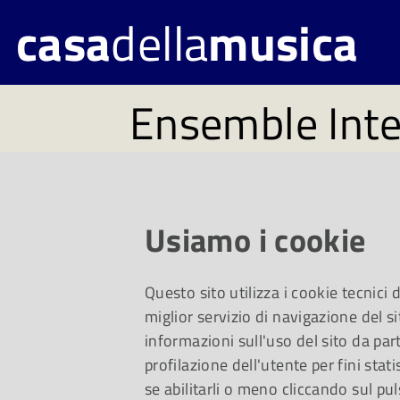
casa
della
musica
Ensemble Int
per Traiettori
Martedì 20 ottobre 
Usiamo i cookie
Teatro Farnese di P
Questo sito utilizza i cookie tecnici
miglior servizio di navigazione del si
XXX Rassegna Inter
informazioni sull'uso del sito da part
profilazione dell'utente per fini stati
Moderna e Contem
se abilitarli o meno cliccando sul pul