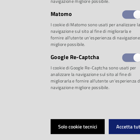
navigazione migliore possibile.
Matomo
I cookie di Matomo sono usati per analizzare l
navigazione sul sito al fine di migliorarla e
fornire all'utente un'esperienza di navigazione
migliore possibile.
Torna a
Traiettorie
i
Google Re-Captcha
quartetto di
Nikel 
I cookie di Google Re-Captcha sono usati per
analizzare la navigazione sul sito al fine di
concerto della sera
migliorarla e fornire all'utente un'esperienza d
navigazione migliore possibile.
programma davvero 
degnamente questa 
Solo cookie tecnici
Accetta tut
della rassegna inte