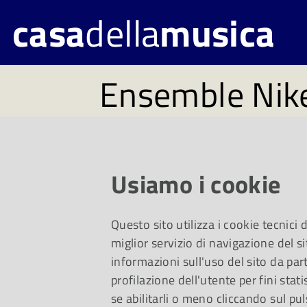
casa
della
musica
Ensemble Nike
speciale per T
[sospeso]
Usiamo i cookie
In conformità alle m
Questo sito utilizza i cookie tecnici
miglior servizio di navigazione del si
diffusione del Covid
informazioni sull'uso del sito da part
profilazione dell'utente per fini stati
sospeso e sarà rec
se abilitarli o meno cliccando sul pul