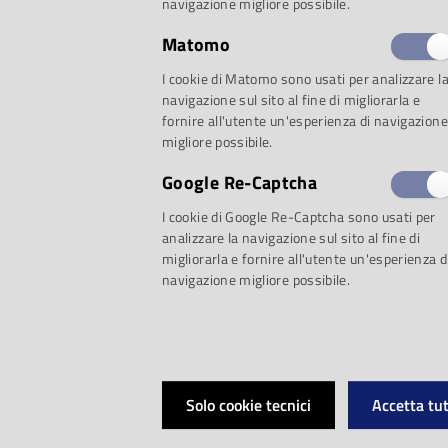
navigazione migliore possibile.
Matomo
I cookie di Matomo sono usati per analizzare l
Grandi interpreti, 
navigazione sul sito al fine di migliorarla e
fornire all'utente un'esperienza di navigazione
migliore possibile.
prestigio. La settim
Google Re-Captcha
della Casa della Mu
I cookie di Google Re-Captcha sono usati per
analizzare la navigazione sul sito al fine di
migliorarla e fornire all'utente un'esperienza d
rassegna cameristica
navigazione migliore possibile.
quotate a livello n
significativamente 
Solo cookie tecnici
Accetta tut