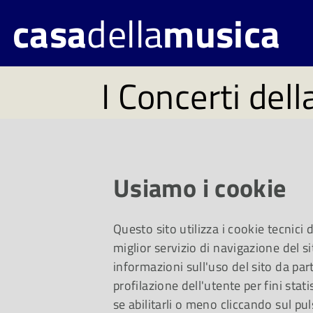
casa
della
musica
I Concerti dell
Musica - Ed.
Grandi interpreti, 
Usiamo i cookie
prestigio. La settim
Questo sito utilizza i cookie tecnici
miglior servizio di navigazione del si
della Casa della Mu
informazioni sull'uso del sito da part
profilazione dell'utente per fini stati
rassegna cameristica
se abilitarli o meno cliccando sul pul