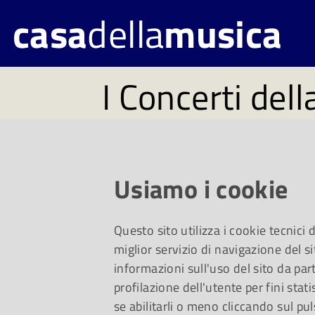
casa
della
musica
I Concerti dell
Musica - Ed. 
A Frédéric Chopin –
Usiamo i cookie
sarà dedicata l’otta
Questo sito utilizza i cookie tecnici
miglior servizio di navigazione del si
della Casa della Mu
informazioni sull'uso del sito da part
profilazione dell'utente per fini stati
Parma grandi solisti
se abilitarli o meno cliccando sul pul