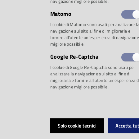
navigazione migliore possibile.
Matomo
A Frédéric Chopin –
I cookie di Matomo sono usati per analizzare l
navigazione sul sito al fine di migliorarla e
fornire all'utente un'esperienza di navigazione
sarà dedicata l’otta
migliore possibile.
Google Re-Captcha
della Casa della Mu
I cookie di Google Re-Captcha sono usati per
Parma grandi solisti
analizzare la navigazione sul sito al fine di
migliorarla e fornire all'utente un'esperienza d
navigazione migliore possibile.
internazionale. In t
si celebrerà il due
Solo cookie tecnici
Accetta tut
della nascita di Fry