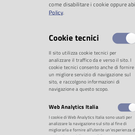
come disabilitare i cookie oppure abi
Policy
.
evento una data prec
secoli, dal punto di 
Cookie tecnici
passaggio è invece
Il sito utilizza cookie tecnici per
analizzare il traffico da e verso il sito. I
dell’Opera testimoni
cookie tecnici consento anche di fornire
un migliore servizio di navigazione sul
sito, e raccolgono informazioni di
complesso. Nella s
navigazione a questo scopo.
dell’Ottocento, e s
Web Analytics Italia
fine, si delineava i
I cookie di Web Analytics Italia sono usati per
analizzare la navigazione sul sito al fine di
migliorarla e fornire all'utente un'esperienza d