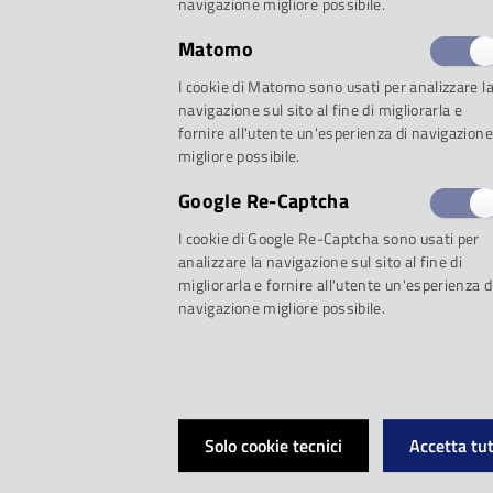
evoluzione del teat
navigazione migliore possibile.
Matomo
riguarda pubblico, r
I cookie di Matomo sono usati per analizzare l
navigazione sul sito al fine di migliorarla e
luoghi.
fornire all'utente un'esperienza di navigazione
migliore possibile.
Esemplare può esse
Google Re-Captcha
I cookie di Google Re-Captcha sono usati per
proposito l’interes
analizzare la navigazione sul sito al fine di
migliorarla e fornire all'utente un'esperienza d
prima opera rappre
navigazione migliore possibile.
del Regio è Lohengr
1884. Un grande su
Solo cookie tecnici
Accetta tut