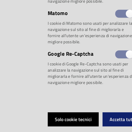
navigazione migliore possibile.
Martedì 12 settem
Matomo
I cookie di Matomo sono usati per analizzare l
della
Casa del Suo
navigazione sul sito al fine di migliorarla e
fornire all'utente un'esperienza di navigazione
migliore possibile.
organizzato dal
Com
Google Re-Captcha
della Musica
in col
I cookie di Google Re-Captcha sono usati per
analizzare la navigazione sul sito al fine di
la
Fondazione Artur
migliorarla e fornire all'utente un'esperienza d
navigazione migliore possibile.
della rassegna
Il S
Sul palco il
Trio d’a
Solo cookie tecnici
Accetta tut