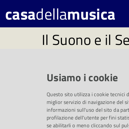
casa
della
musica
Il Suono e il 
Nozze di Figa
Martedì 12 settembr
Usiamo i cookie
del Suono ospiterà i
Questo sito utilizza i cookie tecnici
miglior servizio di navigazione del si
La Toscanini
informazioni sull'uso del sito da part
profilazione dell'utente per fini stati
se abilitarli o meno cliccando sul pul