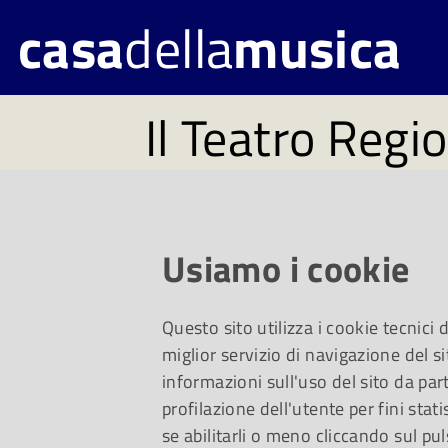
casa
della
musica
Il Teatro Regio
partnership c
Solutions
Usiamo i cookie
Questo sito utilizza i cookie tecnici
L’Internet of Things 
miglior servizio di navigazione del si
informazioni sull'uso del sito da part
profilazione dell'utente per fini stati
patrimonio artistico 
se abilitarli o meno cliccando sul pul