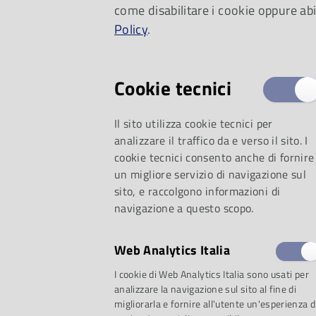
come disabilitare i cookie oppure abi
tracciamento accur
Policy
.
reale di ciascun co
Cookie tecnici
allestimenti teatrali
Il sito utilizza cookie tecnici per
maestranze del Tea
analizzare il traffico da e verso il sito. I
cookie tecnici consento anche di fornire
durante i processi d
un migliore servizio di navigazione sul
sito, e raccolgono informazioni di
navigazione a questo scopo.
conservazione, inve
Web Analytics Italia
movimentazione int
I cookie di Web Analytics Italia sono usati per
analizzare la navigazione sul sito al fine di
tournée nei teatri d’
migliorarla e fornire all'utente un'esperienza d