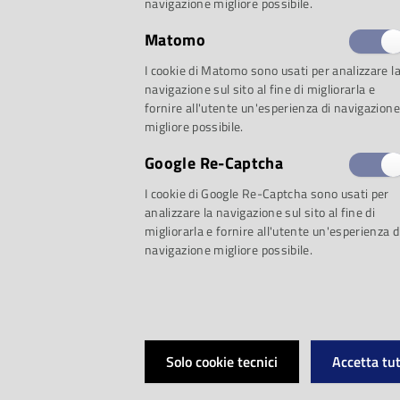
sordina alle letture p
navigazione migliore possibile.
Matomo
conduttore: la Musi
I cookie di Matomo sono usati per analizzare l
navigazione sul sito al fine di migliorarla e
fornire all'utente un'esperienza di navigazione
I volumi proposti p
migliore possibile.
Google Re-Captcha
telefonicamente a
I cookie di Google Re-Captcha sono usati per
analizzare la navigazione sul sito al fine di
negli orari di apert
migliorarla e fornire all'utente un'esperienza d
navigazione migliore possibile.
scrivendo all'indiriz
biblioteca@lacasade
Solo cookie tecnici
Accetta tut