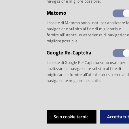
navigazione migliore possibile.
Matomo
I volumi proposti p
I cookie di Matomo sono usati per analizzare l
navigazione sul sito al fine di migliorarla e
telefonicamente a
fornire all'utente un'esperienza di navigazione
migliore possibile.
negli orari di apert
Google Re-Captcha
I cookie di Google Re-Captcha sono usati per
scrivendo all'indiriz
analizzare la navigazione sul sito al fine di
migliorarla e fornire all'utente un'esperienza d
biblioteca@lacasade
navigazione migliore possibile.
Solo cookie tecnici
Accetta tut
L'opera è polvere d