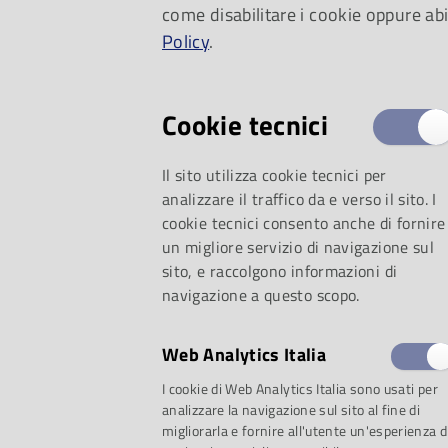
come disabilitare i cookie oppure abi
Policy
.
Cookie tecnici
Il sito utilizza cookie tecnici per
analizzare il traffico da e verso il sito. I
cookie tecnici consento anche di fornire
un migliore servizio di navigazione sul
in prestito: dalle ul
sito, e raccolgono informazioni di
navigazione a questo scopo.
classici da riscoprir
Web Analytics Italia
sordina alle letture p
I cookie di Web Analytics Italia sono usati per
analizzare la navigazione sul sito al fine di
conduttore: la Musi
migliorarla e fornire all'utente un'esperienza d