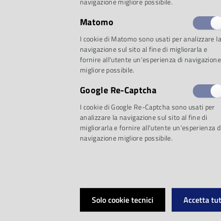
Museo Casa natale A
navigazione migliore possibile.
Biblioteca Mediateca 
Matomo
I cookie di Matomo sono usati per analizzare l
Casa della Musica r
navigazione sul sito al fine di migliorarla e
fornire all'utente un'esperienza di navigazione
migliore possibile.
pubblico.
Google Re-Captcha
I cookie di Google Re-Captcha sono usati per
Nelle giornate di
ma
analizzare la navigazione sul sito al fine di
migliorarla e fornire all'utente un'esperienza d
navigazione migliore possibile.
sabato 6 e sabato 
della Musica
(Museo
Suono e Museo Casa
Solo cookie tecnici
Accetta tut