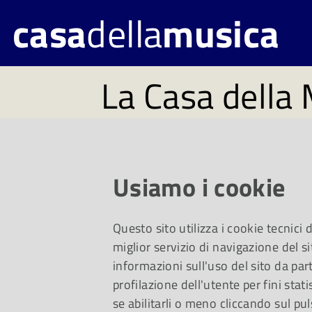
casa
della
musica
La Casa della 
festività natal
Usiamo i cookie
Orari e chiusure dei
Questo sito utilizza i cookie tecnici
della Musica nelle p
miglior servizio di navigazione del si
informazioni sull'uso del sito da part
profilazione dell'utente per fini stati
se abilitarli o meno cliccando sul pul