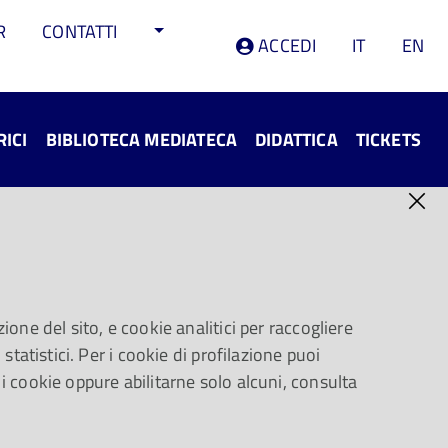
R
CONTATTI
ACCEDI
IT
EN
RICI
BIBLIOTECA MEDIATECA
DIDATTICA
TICKETS
 Traiettorie
ione del sito, e cookie analitici per raccogliere
statistici. Per i cookie di profilazione puoi
azionale di musica moderna e
 i cookie oppure abilitarne solo alcuni, consulta