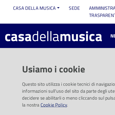
CASA DELLA MUSICA
SEDE
AMMINISTR
TRASPAREN
casa
della
musica
N
Laura Faoro e 
Usiamo i cookie
2023
Questo sito utilizza i cookie tecnici di navigazi
informazioni sull'uso del sito da parte degli uten
Mercoledì 29 novembre alle ore 20
decidere se abilitarli o meno cliccando sul puls
contemporanea
la nostra
Cookie Policy
.