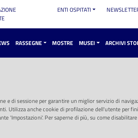
AZIONE
ENTI OSPITATI
NEWSLETTE
TE
EWS
RASSEGNE
MOSTRE
MUSEI
ARCHIVI STO
Roberta Gottardi per
one e di sessione per garantire un miglior servizio di navigaz
ti. Utilizza anche cookie di profilazione dell'utente per fini 
.30 ultimo appuntamento della rassegna intern
ante 'Impostazioni'. Per saperne di più, su come disabilitare