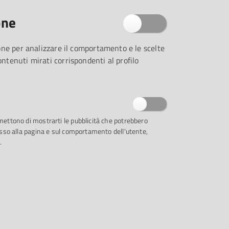
CONDIVIDI
one
zione per analizzare il comportamento e le scelte
contenuti mirati corrispondenti al profilo
QUANDO
29
rmettono di mostrarti le pubblicità che potrebbero
NOV
ccesso alla pagina e sul comportamento dell'utente,
.
DOVE
- CASA DELLA MUSICA - PALAZZO