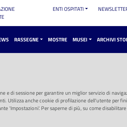
AZIONE
ENTI OSPITATI
NEWSLETTE
TE
EWS
RASSEGNE
MOSTRE
MUSEI
ARCHIVI STO
e per Traiettorie 2
ttobre riparte Traiettorie, la rassegna di mus
one e di sessione per garantire un miglior servizio di navigaz
ti. Utilizza anche cookie di profilazione dell'utente per fini 
ante 'Impostazioni'. Per saperne di più, su come disabilitare