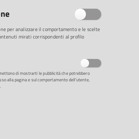
QUANDO
one
01
zione per analizzare il comportamento e le scelte
contenuti mirati corrispondenti al profilo
OTT
rmettono di mostrarti le pubblicità che potrebbero
ccesso alla pagina e sul comportamento dell'utente,
.
DOVE
- CASA DELLA MUSICA - PALAZZO
CUSANI
PLE S.FRANCESCO 1, PARMA