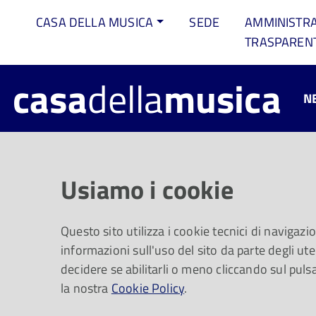
CASA DELLA MUSICA
SEDE
AMMINISTR
TRASPAREN
casa
della
musica
N
Laurent Camatt
Usiamo i cookie
Dopo la pausa estiva, martedì 1º o
Questo sito utilizza i cookie tecnici di navigazi
informazioni sull'uso del sito da parte degli uten
decidere se abilitarli o meno cliccando sul puls
la nostra
Cookie Policy
.