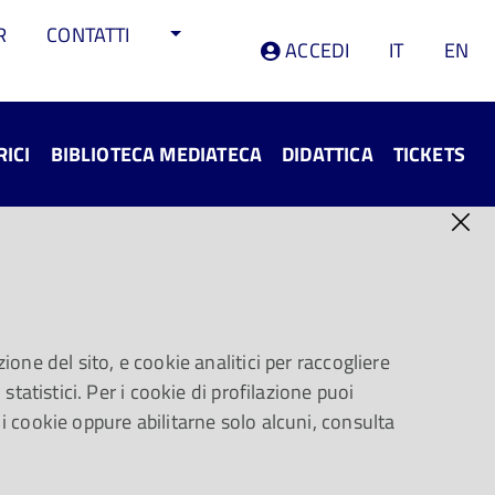
R
CONTATTI
ACCEDI
IT
EN
RICI
BIBLIOTECA MEDIATECA
DIDATTICA
TICKETS
024
ica moderna e contemporanea
ione del sito, e cookie analitici per raccogliere
statistici. Per i cookie di profilazione puoi
CONDIVIDI
 i cookie oppure abilitarne solo alcuni, consulta