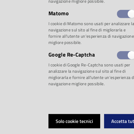
programma
dal 1 m
navigazione migliore possibile.
Matomo
A quattro anni dall
I cookie di Matomo sono usati per analizzare l
navigazione sul sito al fine di migliorarla e
italiana e dopo il Le
fornire all'utente un'esperienza di navigazione
migliore possibile.
conferitogli da La B
Google Re-Captcha
I cookie di Google Re-Captcha sono usati per
2023, l’artista torna
analizzare la navigazione sul sito al fine di
migliorarla e fornire all'utente un'esperienza d
navigazione migliore possibile.
reinventare gli spaz
culturali più rappres
il
Complesso Monum
Solo cookie tecnici
Accetta tut