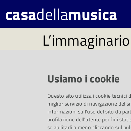
casa
della
musica
L’immaginario
approda a Pa
Usiamo i cookie
Con SEED e My Light
Questo sito utilizza i cookie tecnici
della cultura conte
miglior servizio di navigazione del si
informazioni sull'uso del sito da part
Parma un progetto a
profilazione dell'utente per fini stati
se abilitarli o meno cliccando sul pul