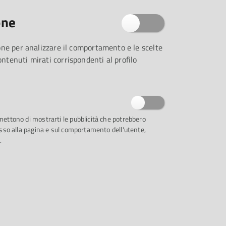
one
QUANDO
16
zione per analizzare il comportamento e le scelte
OTT
contenuti mirati corrispondenti al profilo
2024
rmettono di mostrarti le pubblicità che potrebbero
ccesso alla pagina e sul comportamento dell'utente,
.
luogo
DOVE
- CASA DELLA MUSICA - PALAZZO
CUSANI
PLE S.FRANCESCO 1, PARMA