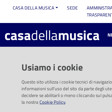
CASA DELLA MUSICA
SEDE
AMMINISTR
TRASPAREN
casa
della
musica
N
Max Casacci p
Usiamo i cookie
Mercoledì 16 ottobre la Casa del S
Questo sito utilizza i cookie tecnici di navigazi
gruppo Subsonica
informazioni sull'uso del sito da parte degli uten
decidere se abilitarli o meno cliccando sul puls
la nostra
Cookie Policy
.