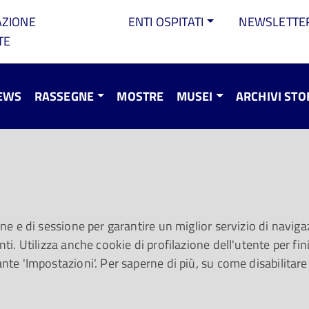
AZIONE
ENTI OSPITATI
NEWSLETTE
TE
EWS
RASSEGNE
MOSTRE
MUSEI
ARCHIVI STO
er Controtempi 202
uono e la Casa della Musica ospitano un doppio 
one e di sessione per garantire un miglior servizio di navigaz
ti. Utilizza anche cookie di profilazione dell'utente per fini 
ante 'Impostazioni'. Per saperne di più, su come disabilitare