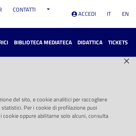
R
CONTATTI
ACCEDI
IT
EN
RICI
BIBLIOTECA MEDIATECA
DIDATTICA
TICKETS
4
appuntamento con il batterista del
ione del sito, e cookie analitici per raccogliere
statistici. Per i cookie di profilazione puoi
 i cookie oppure abilitarne solo alcuni, consulta
CONDIVIDI