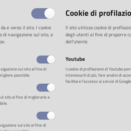
Questa settimana i biblioteca
proprio pubblico la seguente 
Cookie di profilazi
 da e verso il sito. I cookie
Il sito utilizza cookie di profila
o di navigazione sul sito, e
degli utenti al fine di proporre 
Proposta 1: Wonderful
po.
dell'utente
Paolo Conte e le sue canzoni
Youtube
Paolo Conte: storia del poeta
vigazione sul sito al fine di
I cookie di profilazione di Youtube pe
migliore possibile.
interessarti di più, fare analisi di a
Parole d'amore scritte a mac
facilitare l'accesso ai servizi di Google
Paris milonga / Paolo Conte 
 sito al fine di migliorarla e
bile.
Gelato al limon (LP)
igazione sul sito al fine di