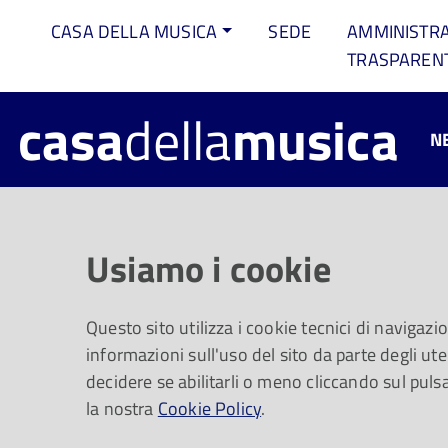
CASA DELLA MUSICA
SEDE
AMMINISTR
TRASPAREN
casa
della
musica
N
Musica, cibo p
Usiamo i cookie
Disponibile da 
Questo sito utilizza i cookie tecnici di navigazi
informazioni sull'uso del sito da parte degli uten
decidere se abilitarli o meno cliccando sul puls
la nostra
Un viaggio da Paolo Conte ai Coldplay e, per 
Cookie Policy
.