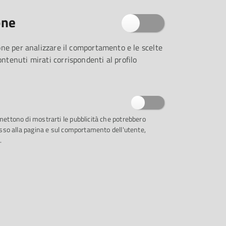
ri di Casa della Musica propongono al
selezione:
one
zione per analizzare il comportamento e le scelte
contenuti mirati corrispondenti al profilo
 che dipinse la musica / Massimo Padalino
rmettono di mostrarti le pubblicità che potrebbero
ccesso alla pagina e sul comportamento dell'utente,
china / Paolo Conte (CD)
.
(CD)