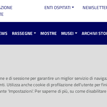
AZIONE
ENTI OSPITATI
NEWSLETTE
TE
EWS
RASSEGNE
MOSTRE
MUSEI
ARCHIVI STO
er l'anima! #102.
lunedì 4 luglio
one e di sessione per garantire un miglior servizio di navigaz
ti. Utilizza anche cookie di profilazione dell'utente per fini 
ante 'Impostazioni'. Per saperne di più, su come disabilitare
i più piccoli, canzoni in allegria.