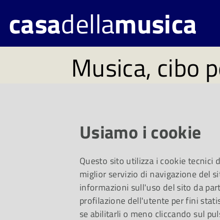
casa
della
musica
Musica, cibo p
#112. Disponi
lunedì 19 set
Usiamo i cookie
Questo sito utilizza i cookie tecnici
Un viaggio da John 
miglior servizio di navigazione del si
informazioni sull'uso del sito da part
profilazione dell'utente per fini stati
per i più piccoli, il 
se abilitarli o meno cliccando sul pul