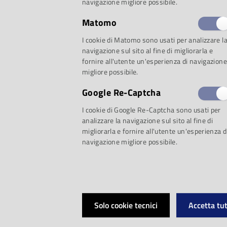
Proposta 1: Animal
navigazione migliore possibile.
Matomo
I più interessanti, c
I cookie di Matomo sono usati per analizzare l
navigazione sul sito al fine di migliorarla e
fornire all'utente un'esperienza di navigazione
tra il mondo della m
migliore possibile.
Google Re-Captcha
animali
I cookie di Google Re-Captcha sono usati per
analizzare la navigazione sul sito al fine di
migliorarla e fornire all'utente un'esperienza d
Crocodile rock: st
navigazione migliore possibile.
tutto ciò che uni
Ezio Guaitamacch
Solo cookie tecnici
Accetta tut