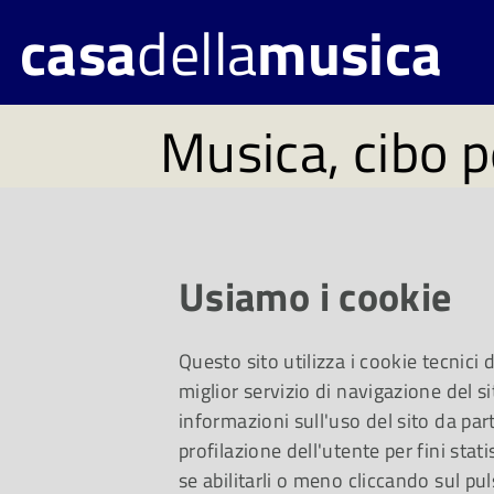
casa
della
musica
Musica, cibo p
#126. Disponi
lunedì 30 gen
Usiamo i cookie
Questo sito utilizza i cookie tecnici
Un viaggio dai Mötl
miglior servizio di navigazione del si
informazioni sull'uso del sito da part
profilazione dell'utente per fini stati
musica-animali e, per
se abilitarli o meno cliccando sul pul