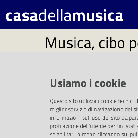
casa
della
musica
Musica, cibo p
#140. Disponi
lunedì 15 mag
Usiamo i cookie
Questo sito utilizza i cookie tecnici
Un viaggio da Vivald
miglior servizio di navigazione del si
informazioni sull'uso del sito da part
profilazione dell'utente per fini stati
Rossi e, per i più pic
se abilitarli o meno cliccando sul pul