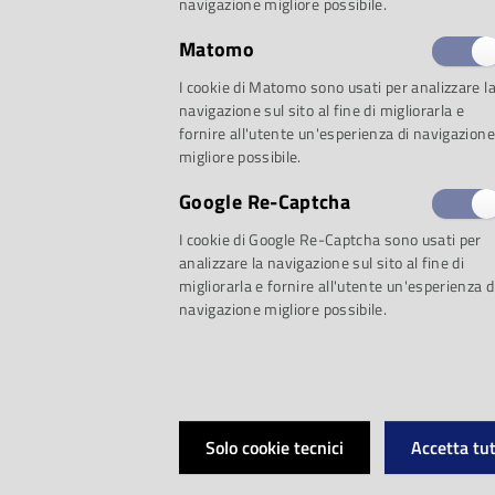
selezione:
navigazione migliore possibile.
Matomo
Proposta 1: Il vero 
I cookie di Matomo sono usati per analizzare l
navigazione sul sito al fine di migliorarla e
fornire all'utente un'esperienza di navigazione
migliore possibile.
Un viaggio tra pittu
Google Re-Captcha
I cookie di Google Re-Captcha sono usati per
Il volto di Vivaldi /
analizzare la navigazione sul sito al fine di
migliorarla e fornire all'utente un'esperienza d
navigazione migliore possibile.
Questo libro incro
scientifica e stilis
Solo cookie tecnici
Accetta tut
noti o dubbi della