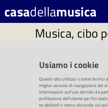
casa
della
musica
Musica, cibo p
#18 Da lunedì
Un viaggio da Wagn
Usiamo i cookie
Brown e per i più pi
Questo sito utilizza i cookie tecnici
miglior servizio di navigazione del si
dell’Opera.
informazioni sull'uso del sito da part
profilazione dell'utente per fini stati
se abilitarli o meno cliccando sul pul