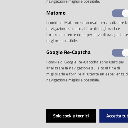
navigazione migliore possibile.
Scritti di e su Rich
Matomo
I cookie di Matomo sono usati per analizzare l
navigazione sul sito al fine di migliorarla e
• Una comunicazione
fornire all'utente un'esperienza di navigazione
migliore possibile.
Wagner
Google Re-Captcha
I cookie di Google Re-Captcha sono usati per
• Scritti scelti / R
analizzare la navigazione sul sito al fine di
migliorarla e fornire all'utente un'esperienza d
navigazione migliore possibile.
• Scritti su Wagner 
Solo cookie tecnici
Accetta tut