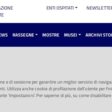
AZIONE
ENTI OSPITATI
NEWSLETTE
TE
EWS
RASSEGNE
MOSTRE
MUSEI
ARCHIVI STO
er l'anima! #173.
 lunedì 5 febbraio
one e di sessione per garantire un miglior servizio di navigaz
ti. Utilizza anche cookie di profilazione dell'utente per fini 
ante 'Impostazioni'. Per saperne di più, su come disabilitare
p dei Coldplay e, per i più piccoli, pennelli e colori canteri