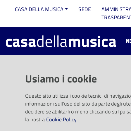
CASA DELLA MUSICA
SEDE
AMMINISTR
TRASPAREN
casa
della
musica
N
Musica, cibo p
Usiamo i cookie
Disponibile da
Questo sito utilizza i cookie tecnici di navigazi
informazioni sull'uso del sito da parte degli uten
decidere se abilitarli o meno cliccando sul puls
la nostra
Un viaggio dai Preludi di Chopin al musica po
Cookie Policy
.