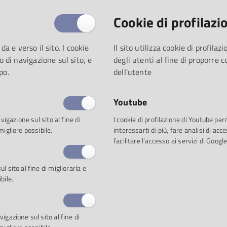
Questa settimana i biblioteca
proprio pubblico la seguente 
Cookie di profilazi
 da e verso il sito. I cookie
Il sito utilizza cookie di profila
o di navigazione sul sito, e
degli utenti al fine di proporre 
Proposta 1: 24 Préludes op.
po.
dell'utente
Invito all’ascolto
Youtube
Il mistero dei Preludi di Chopi
vigazione sul sito al fine di
I cookie di profilazione di Youtube pe
migliore possibile.
interessarti di più, fare analisi di a
La raccolta dei ventiquattro "
facilitare l'accesso ai servizi di Google
celebri capolavori della letter
significato sono rimasti fino 
 sito al fine di migliorarla e
nel 1838 a Maiorca, quando per
bile.
morbosa che suscitava la sua 
donna. Ma dopo poche settimane felici il compositore si amma
igazione sul sito al fine di
gli una fine imminente. Chopin si trasferì per le cure in un