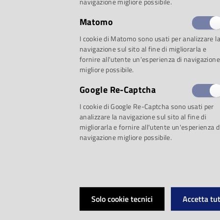
navigazione migliore possibile.
Matomo
Proposta 1: Maurizi
I cookie di Matomo sono usati per analizzare l
navigazione sul sito al fine di migliorarla e
fornire all'utente un'esperienza di navigazione
migliore possibile.
Omaggio al grande 
Google Re-Captcha
scomparso
I cookie di Google Re-Captcha sono usati per
analizzare la navigazione sul sito al fine di
migliorarla e fornire all'utente un'esperienza d
navigazione migliore possibile.
Da Clementi a Pol
grandi pianisti / 
Solo cookie tecnici
Accetta tut
I grandi interpret