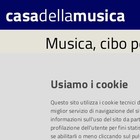
casa
della
musica
Musica, cibo p
#181. Disponi
martedì 2 apri
Usiamo i cookie
Questo sito utilizza i cookie tecnici
Un viaggio dal pian
miglior servizio di navigazione del si
informazioni sull'uso del sito da part
profilazione dell'utente per fini stati
Pollini alle canzoni 
se abilitarli o meno cliccando sul pul