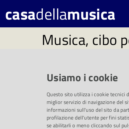
casa
della
musica
Musica, cibo p
#194. Disponi
lunedì 1° lugl
Usiamo i cookie
Questo sito utilizza i cookie tecnici
Un viaggio da Raffae
miglior servizio di navigazione del si
informazioni sull'uso del sito da part
profilazione dell'utente per fini stati
canzoni di Piero Cia
se abilitarli o meno cliccando sul pul