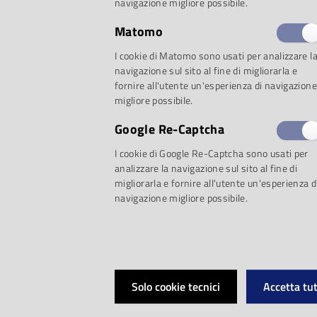
navigazione migliore possibile.
Matomo
Proposta 1: I dimen
I cookie di Matomo sono usati per analizzare l
navigazione sul sito al fine di migliorarla e
fornire all'utente un'esperienza di navigazione
italiana
migliore possibile.
Google Re-Captcha
Speciale su Piero C
I cookie di Google Re-Captcha sono usati per
analizzare la navigazione sul sito al fine di
migliorarla e fornire all'utente un'esperienza d
navigazione migliore possibile.
La morte mi fa rid
e dimenticati dell
Giobbi
Solo cookie tecnici
Accetta tut