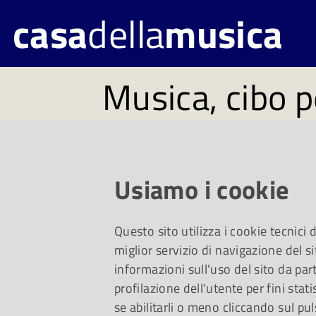
casa
della
musica
Musica, cibo p
#195. Disponi
lunedì 8 luglio
Usiamo i cookie
Questo sito utilizza i cookie tecnici
Un viaggio dai Radi
miglior servizio di navigazione del si
informazioni sull'uso del sito da part
profilazione dell'utente per fini stati
americano e, per i ra
se abilitarli o meno cliccando sul pul