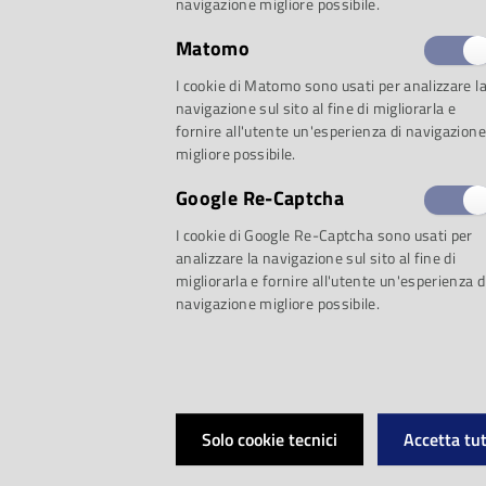
navigazione migliore possibile.
Matomo
Proposta 1: Nel labi
I cookie di Matomo sono usati per analizzare l
navigazione sul sito al fine di migliorarla e
fornire all'utente un'esperienza di navigazione
migliore possibile.
Radiohead: storie, 
Google Re-Captcha
I cookie di Google Re-Captcha sono usati per
La filosofia dei 
analizzare la navigazione sul sito al fine di
migliorarla e fornire all'utente un'esperienza d
navigazione migliore possibile.
tecnica, anima /
Guzzi
Solo cookie tecnici
Accetta tut
Nell'universo della