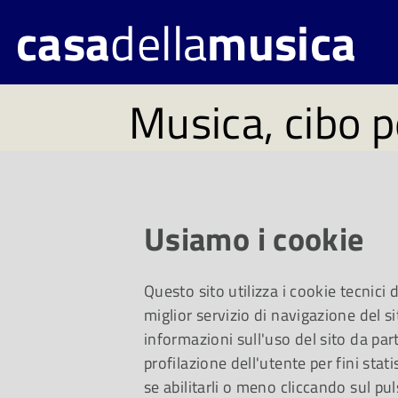
casa
della
musica
Musica, cibo p
#206. Disponi
lunedì 14 ott
Usiamo i cookie
Questo sito utilizza i cookie tecnici
Un viaggio da David
miglior servizio di navigazione del si
informazioni sull'uso del sito da part
profilazione dell'utente per fini stati
argomento musicale 
se abilitarli o meno cliccando sul pul