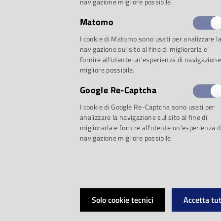
navigazione migliore possibile.
Matomo
Proposta 1: L’uomo 
I cookie di Matomo sono usati per analizzare l
navigazione sul sito al fine di migliorarla e
fornire all'utente un'esperienza di navigazione
migliore possibile.
David Bowie, album
Google Re-Captcha
artistica, la vicend
I cookie di Google Re-Captcha sono usati per
analizzare la navigazione sul sito al fine di
migliorarla e fornire all'utente un'esperienza d
navigazione migliore possibile.
David Bowie: tutti
Francesco Donad
Solo cookie tecnici
Accetta tut
Un volume completo