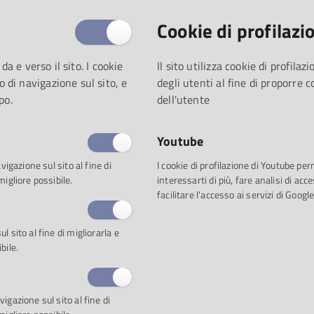
Questa settimana i biblioteca
proprio pubblico la seguente 
Cookie di profilazi
 da e verso il sito. I cookie
Il sito utilizza cookie di profila
o di navigazione sul sito, e
degli utenti al fine di proporre 
Proposta 1: Georges Bizet
po.
dell'utente
Celebriamo il 150° anniversa
Youtube
Carmen / Georges Bizet; guida
vigazione sul sito al fine di
I cookie di profilazione di Youtube pe
Segreto
migliore possibile.
interessarti di più, fare analisi di a
Guida illustrata a Carmen: la vi
facilitare l'accesso ai servizi di Google
libretto / a cura di Pier Mari
Carmen / Bizet; Chor und Orc
 sito al fine di migliorarla e
bile.
d'orchestra Carlos Kleiber; reg
igazione sul sito al fine di