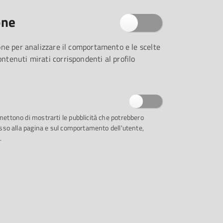
ri di Casa della Musica propongono al
selezione:
one
zione per analizzare il comportamento e le scelte
contenuti mirati corrispondenti al profilo
rio della prima di Carmen
 all'opera a cura di Vincenzo Raffaele
rmettono di mostrarti le pubblicità che potrebbero
ccesso alla pagina e sul comportamento dell'utente,
cenda, la storia, la fortuna, la discografia, il
.
a Paoletti e Eduardo Rescigno
hester der Wiener Staatsoper; direttore
ia di Franco Zeffirelli (DVD)