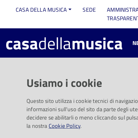
CASA DELLA MUSICA
SEDE
AMMINISTR
TRASPAREN
casa
della
musica
N
Musica, cibo p
Usiamo i cookie
Disponibile da
Questo sito utilizza i cookie tecnici di navigazi
informazioni sull'uso del sito da parte degli uten
decidere se abilitarli o meno cliccando sul puls
la nostra
Un viaggio da Carmen di Bizet al glam metal 
Cookie Policy
.