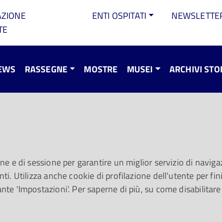
AZIONE
ENTI OSPITATI
NEWSLETTE
TE
EWS
RASSEGNE
MOSTRE
MUSEI
ARCHIVI STO
er l'anima! #253.
 lunedì 20 ottobre
one e di sessione per garantire un miglior servizio di navigaz
ti. Utilizza anche cookie di profilazione dell'utente per fini 
ante 'Impostazioni'. Per saperne di più, su come disabilitare
dei Mötley Crüe e, per i più piccoli, la musica a fumetti