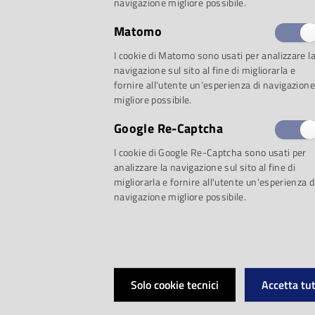
selezione:
navigazione migliore possibile.
Matomo
I cookie di Matomo sono usati per analizzare l
navigazione sul sito al fine di migliorarla e
fornire all'utente un'esperienza di navigazione
Proposta 1: 50 ann
migliore possibile.
Google Re-Captcha
Omaggio all’album d
I cookie di Google Re-Captcha sono usati per
analizzare la navigazione sul sito al fine di
migliorarla e fornire all'utente un'esperienza d
a 50 anni dall’uscit
navigazione migliore possibile.
Passo d'uomo / F
Antonio Gnoli
Solo cookie tecnici
Accetta tut