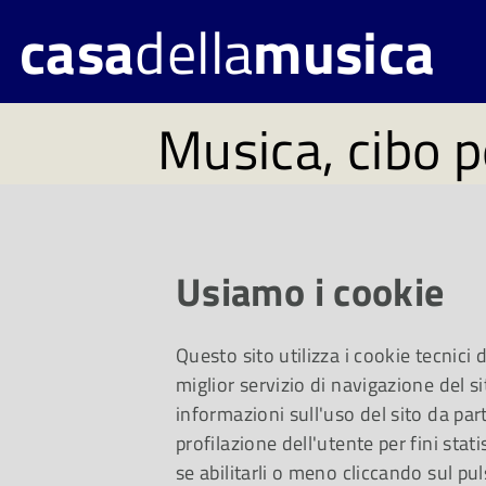
casa
della
musica
Musica, cibo p
#254. Disponi
lunedì 27 ott
Usiamo i cookie
Questo sito utilizza i cookie tecnici
Un viaggio da Van 
miglior servizio di navigazione del si
informazioni sull'uso del sito da part
profilazione dell'utente per fini stati
Rimmel di Francesco
se abilitarli o meno cliccando sul pul