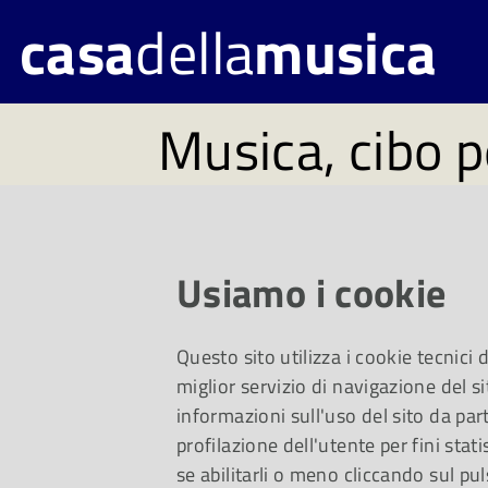
casa
della
musica
Musica, cibo p
#35 Disponibil
1 marzo
Usiamo i cookie
Un viaggio da Toscan
Questo sito utilizza i cookie tecnici
miglior servizio di navigazione del si
Division e, per i più
informazioni sull'uso del sito da part
profilazione dell'utente per fini stati
della danza.
se abilitarli o meno cliccando sul pul