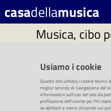
casa
della
musica
Musica, cibo p
#80. Disponibi
31 gennaio
Usiamo i cookie
Questo sito utilizza i cookie tecnici
Un viaggio dal “Va’,
miglior servizio di navigazione del si
informazioni sull'uso del sito da part
profilazione dell'utente per fini stati
alle note della fisar
se abilitarli o meno cliccando sul pul