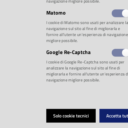
selezione:
navigazione migliore possibile.
Matomo
I cookie di Matomo sono usati per analizzare l
navigazione sul sito al fine di migliorarla e
fornire all'utente un'esperienza di navigazione
Proposta 1: Va’, pen
migliore possibile.
Google Re-Captcha
Speciale sul coro d
I cookie di Google Re-Captcha sono usati per
analizzare la navigazione sul sito al fine di
migliorarla e fornire all'utente un'esperienza d
Verdi
navigazione migliore possibile.
Va’, pensiero di G
Alberto Mattioli
Solo cookie tecnici
Accetta tut