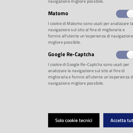
navigazione migliore possibile.
Matomo
Proposta 1: San Val
I cookie di Matomo sono usati per analizzare l
navigazione sul sito al fine di migliorarla e
fornire all'utente un'esperienza di navigazione
migliore possibile.
L’amore nella canzo
Google Re-Captcha
I cookie di Google Re-Captcha sono usati per
Romantic Italia:
analizzare la navigazione sul sito al fine di
migliorarla e fornire all'utente un'esperienza d
navigazione migliore possibile.
cantiamo d'amore
Oggi ti amo di pi
Solo cookie tecnici
Accetta tut