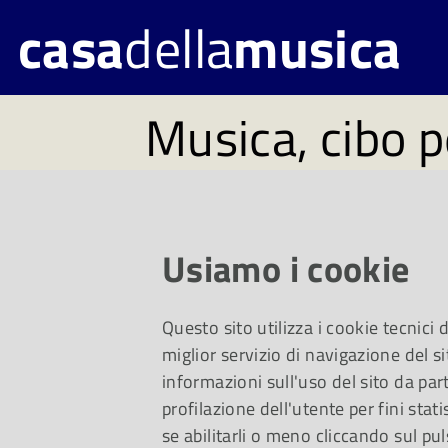
casa
della
musica
Musica, cibo p
#82. Disponibi
14 febbraio
Usiamo i cookie
Questo sito utilizza i cookie tecnici
Un viaggio dalla mu
miglior servizio di navigazione del si
informazioni sull'uso del sito da part
profilazione dell'utente per fini stati
Anton Webern e, per
se abilitarli o meno cliccando sul pul