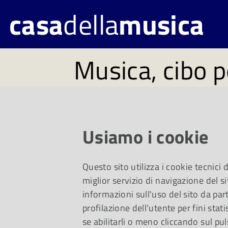
casa
della
musica
Musica, cibo p
#92. Disponibi
martedì 26 apr
Usiamo i cookie
Questo sito utilizza i cookie tecnici
Un viaggio da Miles
miglior servizio di navigazione del si
informazioni sull'uso del sito da part
profilazione dell'utente per fini stati
Gaetano e, per i più 
se abilitarli o meno cliccando sul pul