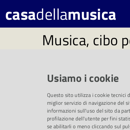
casa
della
musica
Musica, cibo p
#94. Disponibi
9 maggio
Usiamo i cookie
Questo sito utilizza i cookie tecnici
Un viaggio dalla mu
miglior servizio di navigazione del si
informazioni sull'uso del sito da part
profilazione dell'utente per fini stati
jazz e, per i più picc
se abilitarli o meno cliccando sul pul