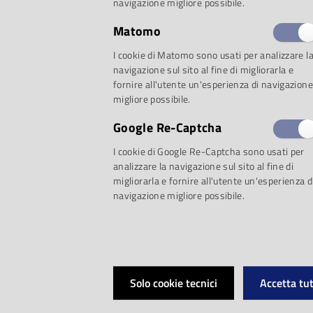
navigazione migliore possibile.
Matomo
Proposta 1: Impr
I cookie di Matomo sono usati per analizzare l
navigazione sul sito al fine di migliorarla e
fornire all'utente un'esperienza di navigazione
migliore possibile.
L’improvvisazione n
Google Re-Captcha
I cookie di Google Re-Captcha sono usati per
Il profumo del j
analizzare la navigazione sul sito al fine di
migliorarla e fornire all'utente un'esperienza d
navigazione migliore possibile.
nell'improvvisazi
Temporale jazz: e
Solo cookie tecnici
Accetta tut
dell'improvvisaz