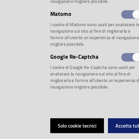
navigazione migliore possibile.
Matomo
Ritorna finalmente 
I cookie di Matomo sono usati per analizzare l
navigazione sul sito al fine di migliorarla e
fornire all'utente un'esperienza di navigazione
Corner
,
rassegna m
migliore possibile.
Google Re-Captcha
famiglie
ideata dall
I cookie di Google Re-Captcha sono usati per
analizzare la navigazione sul sito al fine di
del Comune di Parm
migliorarla e fornire all'utente un'esperienza d
navigazione migliore possibile.
Parma
e dalla
Socie
Nel mese verdiano l
Solo cookie tecnici
Accetta tut
propone due spumeg