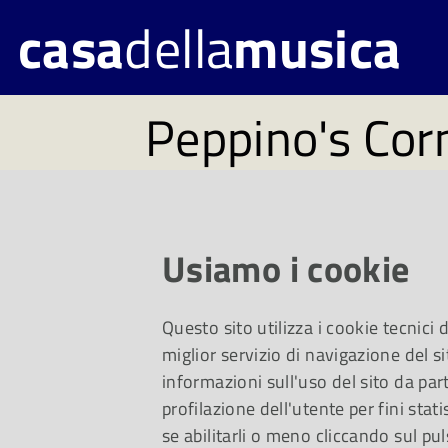
casa
della
musica
Peppino's Cor
Domenica 24 ottobre
della Musica ospiter
Usiamo i cookie
spettacolo “CONdi
Questo sito utilizza i cookie tecnici
secondo appuntamen
miglior servizio di navigazione del si
informazioni sull'uso del sito da part
2021
profilazione dell'utente per fini stati
se abilitarli o meno cliccando sul pul