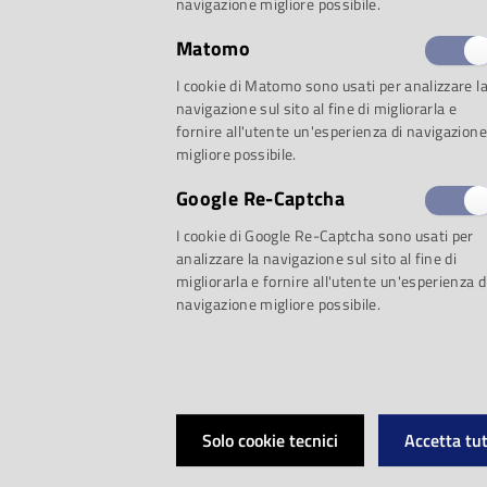
navigazione migliore possibile.
Matomo
I cookie di Matomo sono usati per analizzare l
navigazione sul sito al fine di migliorarla e
fornire all'utente un'esperienza di navigazione
migliore possibile.
Google Re-Captcha
Si chiama
Mixturtr
I cookie di Google Re-Captcha sono usati per
analizzare la navigazione sul sito al fine di
protagonista della 
migliorarla e fornire all'utente un'esperienza d
navigazione migliore possibile.
novembre
alle
ore 
Musica, quartultimo
Solo cookie tecnici
Accetta tut
della rassegna di 