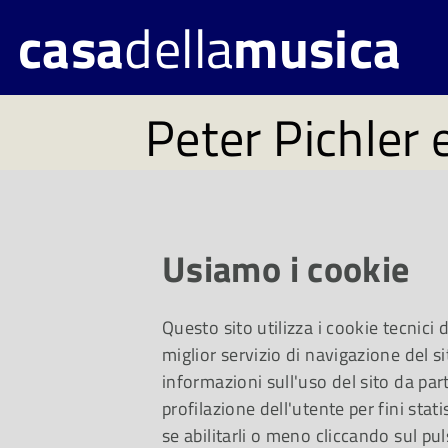
casa
della
musica
Peter Pichler 
per Traiettori
Nell'ambito della r
Usiamo i cookie
moderna e contemp
Questo sito utilizza i cookie tecnici
miglior servizio di navigazione del si
novembre, alle ore 2
informazioni sull'uso del sito da part
profilazione dell'utente per fini stati
Musica ospita la pri
se abilitarli o meno cliccando sul pul