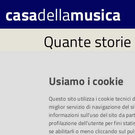
casa
della
musica
Quante storie 
2021
Usiamo i cookie
Madame Saqui. Una
Questo sito utilizza i cookie tecnici
Teatro Ducale di P
miglior servizio di navigazione del si
informazioni sull'uso del sito da part
profilazione dell'utente per fini stati
se abilitarli o meno cliccando sul pul