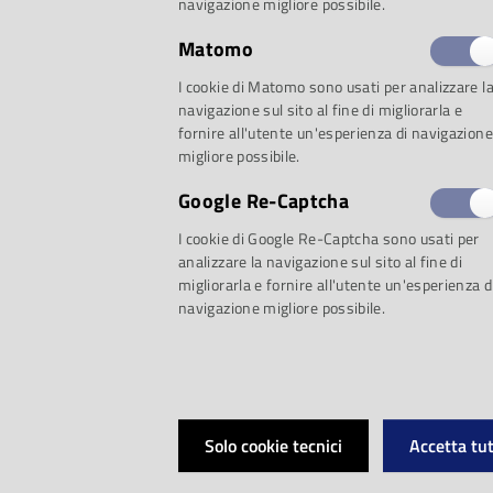
9 maggio, attravers
navigazione migliore possibile.
fruibili tramite web 
Matomo
I cookie di Matomo sono usati per analizzare l
L’iniziativa, promos
navigazione sul sito al fine di migliorarla e
fornire all'utente un'esperienza di navigazione
migliore possibile.
culturale della Reg
Google Re-Captcha
dall'Associazione na
I cookie di Google Re-Captcha sono usati per
analizzare la navigazione sul sito al fine di
migliorarla e fornire all'utente un'esperienza d
italiana - Sezione 
navigazione migliore possibile.
Soprintendenza archi
dell’Emilia Romagna
Solo cookie tecnici
Accetta tut