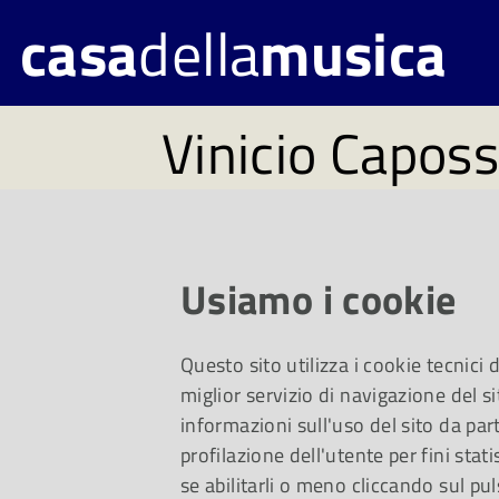
casa
della
musica
Vinicio Caposs
Marlene Kuntz
Gemme del Ba
Usiamo i cookie
Festival2020
Questo sito utilizza i cookie tecnici
miglior servizio di navigazione del si
Con loro i Post Neb
informazioni sull'uso del sito da part
profilazione dell'utente per fini stati
si aggiungono a Bru
se abilitarli o meno cliccando sul pul