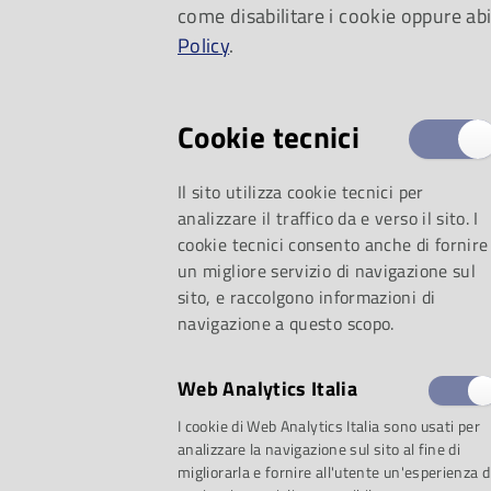
come disabilitare i cookie oppure abi
Margherita Vicario, 
Policy
.
Ettore Giuradei, Val
Cookie tecnici
Guido Maria Grillo,
Il sito utilizza cookie tecnici per
analizzare il traffico da e verso il sito. I
Costretti a cancellar
cookie tecnici consento anche di fornire
un migliore servizio di navigazione sul
partecipazione And
sito, e raccolgono informazioni di
navigazione a questo scopo.
Simone, Massimo V
Web Analytics Italia
Colombre.
I cookie di Web Analytics Italia sono usati per
analizzare la navigazione sul sito al fine di
migliorarla e fornire all'utente un'esperienza d