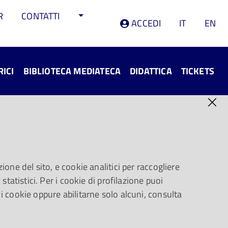
R
CONTATTI
ACCEDI
IT
EN
RICI
BIBLIOTECA MEDIATECA
DIDATTICA
TICKETS
ione del sito, e cookie analitici per raccogliere
rte al tempo di Du
statistici. Per i cookie di profilazione puoi
to il ducato di
 i cookie oppure abilitarne solo alcuni, consulta
ta un programma di
Argento Vivo
ricchissimo