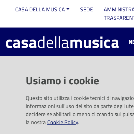
CASA DELLA MUSICA
SEDE
AMMINISTR
TRASPAREN
casa
della
musica
N
Argento Vivo 
Usiamo i cookie
Questo sito utilizza i cookie tecnici di navigazi
Giovedì 12 marzo, alle ore 11, appuntamen
informazioni sull'uso del sito da parte degli uten
Tillot": presentazione del progetto dell’Arch
decidere se abilitarli o meno cliccando sul puls
Filippo I e del suo ministro Du Tillot
la nostra
Cookie Policy
.