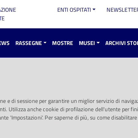
AZIONE
ENTI OSPITATI
NEWSLETTE
TE
EWS
RASSEGNE
MOSTRE
MUSEI
ARCHIVI STO
- Marzo 2026
one e di sessione per garantire un miglior servizio di navigaz
to alla Casa della Musica con "MUTHEA: musica, teatro e a
ti. Utilizza anche cookie di profilazione dell'utente per fini 
ivio di Stato di Parma relativo allo spettacolo e alle arti sot
ante 'Impostazioni'. Per saperne di più, su come disabilitare
L’inizio della primavera por