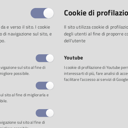
di proposte che spazia dalla m
Cookie di profilazi
all’antropologia culturale.
 da e verso il sito. I cookie
Il sito utilizza cookie di profila
Un calendario di iniziative res
o di navigazione sul sito, e
degli utenti al fine di proporre 
come quella con l’Università
po.
dell'utente
guidate di “PARMA E L’ALTROVE 
mese Diego Saglia e Michael H
Youtube
dell’Archivio di Stato
ci porta
vigazione sul sito al fine di
I cookie di profilazione di Youtube pe
a Casa della Musica, che ospit
migliore possibile.
interessarti di più, fare analisi di a
dedicata ai materiali custoditi
facilitare l'accesso ai servizi di Google
preziosi documenti legati alle
appunti e la corrispondenza de
 sito al fine di migliorarla e
bile.
Ricchissima anche la proposta
 sbagliata
con Marco Baliani, e due serate al Teatro al Parco,
e contattare la biglietteria per ottenere uno sconto sui bigliet
igazione sul sito al fine di