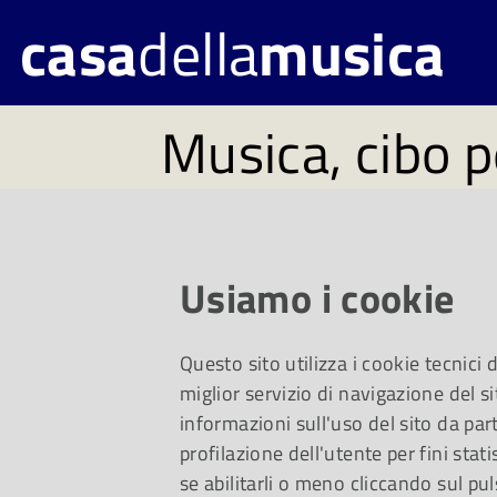
casa
della
musica
Musica, cibo p
#277. Disponi
lunedì 18 mag
Usiamo i cookie
Questo sito utilizza i cookie tecnici
Un viaggio da Schu
miglior servizio di navigazione del si
informazioni sull'uso del sito da part
profilazione dell'utente per fini stati
Piovani e, per i più p
se abilitarli o meno cliccando sul pul