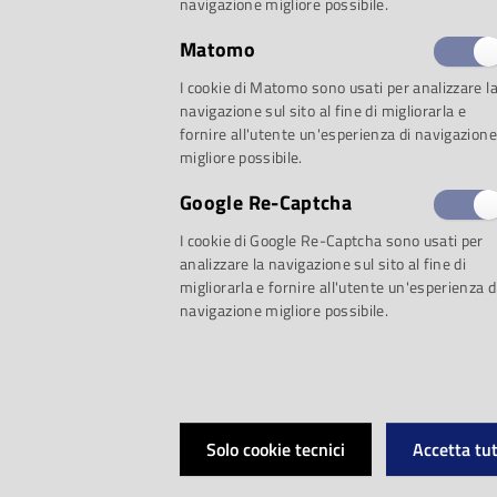
Parma l’Orchestra d
navigazione migliore possibile.
Matomo
il 1981 e il 1984 da
I cookie di Matomo sono usati per analizzare l
navigazione sul sito al fine di migliorarla e
di undici strumenti a
fornire all'utente un'esperienza di navigazione
migliore possibile.
viole, due violoncel
Google Re-Captcha
I cookie di Google Re-Captcha sono usati per
progettati e costru
analizzare la navigazione sul sito al fine di
migliorarla e fornire all'utente un'esperienza d
navigazione migliore possibile.
suonati insieme, in 
scelta dei materiali
sonora che assai di
Solo cookie tecnici
Accetta tut