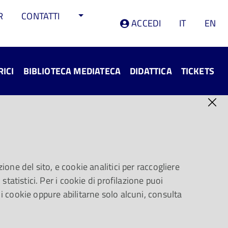
R
CONTATTI
ACCEDI
IT
EN
RICI
BIBLIOTECA MEDIATECA
DIDATTICA
TICKETS
ione del sito, e cookie analitici per raccogliere
trale nel quale la musica viene sempre più
statistici. Per i cookie di profilazione puoi
tale – che da secoli si definisce opera –
 i cookie oppure abilitarne solo alcuni, consulta
 contesto sontuoso e riservato nell’àmbito
stocratici italiani: Firenze, Roma, Mantova,