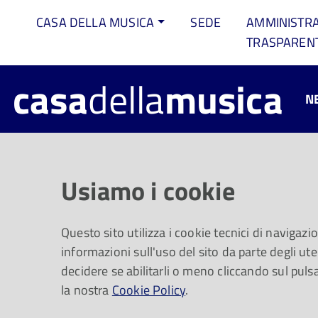
CASA DELLA MUSICA
SEDE
AMMINISTR
TRASPAREN
casa
della
musica
N
Il Seicento
Usiamo i cookie
Questo sito utilizza i cookie tecnici di navigazi
informazioni sull'uso del sito da parte degli uten
decidere se abilitarli o meno cliccando sul puls
la nostra
Cookie Policy
.