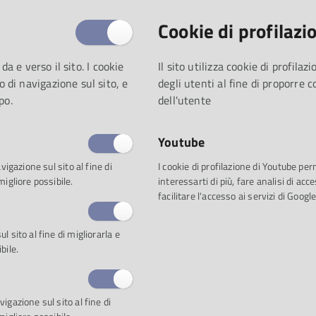
Ferrara in particolare.
Cookie di profilazi
Si tratta di eventi unici e str
molto speciali legate al poter
 da e verso il sito. I cookie
Il sito utilizza cookie di profila
tratta di eventi unici, e lo s
o di navigazione sul sito, e
degli utenti al fine di proporre 
e fastoso, memorabile.
po.
dell'utente
E ricco, fastoso, memorabile 
Youtube
per volontà del duca Ranuccio 
vigazione sul sito al fine di
I cookie di profilazione di Youtube pe
prevista visita di Cosimo II 
migliore possibile.
interessarti di più, fare analisi di a
anni più tardi per le nozze t
facilitare l'accesso ai servizi di Google
figlia di Cosimo.
 sito al fine di migliorarla e
Il clou delle manifestazioni 
bile.
e Marte, poesia di Claudio Ac
il quale il Teatro si inaugura
esemplare degli assunti prima
igazione sul sito al fine di