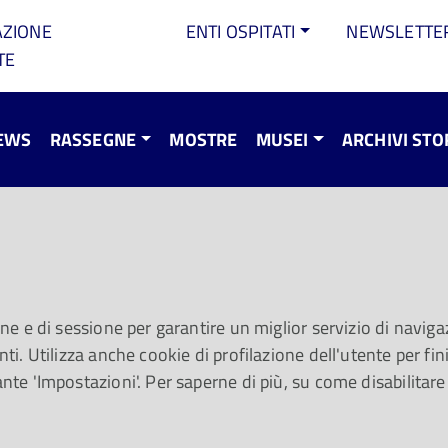
AZIONE
ENTI OSPITATI
NEWSLETTE
TE
EWS
RASSEGNE
MOSTRE
MUSEI
ARCHIVI STO
one e di sessione per garantire un miglior servizio di navigaz
Quel singolare spettacolo tea
ti. Utilizza anche cookie di profilazione dell'utente per fini 
assumendo un ruolo fondamen
ante 'Impostazioni'. Per saperne di più, su come disabilitare
nasce in questo secolo in un
di alcune corti e ambienti ari