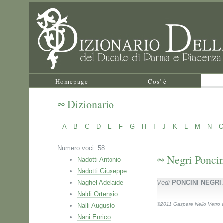
Homepage
Cos' è
Dizionario
A
B
C
D
E
F
G
H
I
J
K
L
M
N
Numero voci: 58.
Negri Poncin
Nadotti Antonio
Nadotti Giuseppe
Naghel Adelaide
Vedi
PONCINI NEGRI
.
Naldi Ortensio
©2011 Gaspare Nello Vetro au
Nalli Augusto
Nani Enrico