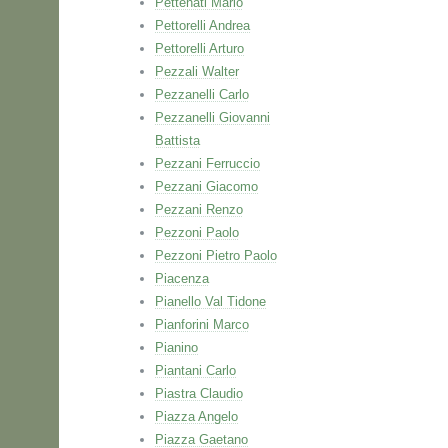
Pettenati Mario
Pettorelli Andrea
Pettorelli Arturo
Pezzali Walter
Pezzanelli Carlo
Pezzanelli Giovanni
Battista
Pezzani Ferruccio
Pezzani Giacomo
Pezzani Renzo
Pezzoni Paolo
Pezzoni Pietro Paolo
Piacenza
Pianello Val Tidone
Pianforini Marco
Pianino
Piantani Carlo
Piastra Claudio
Piazza Angelo
Piazza Gaetano