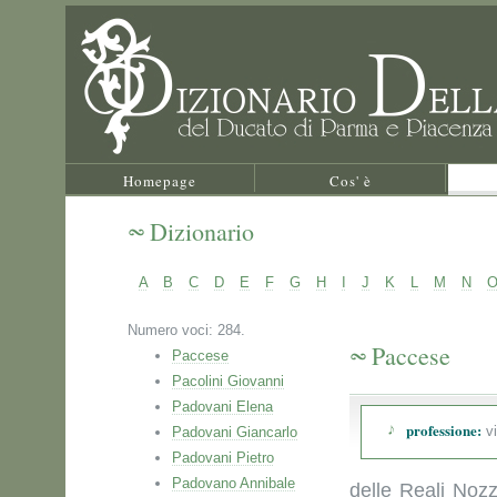
Homepage
Cos' è
Dizionario
A
B
C
D
E
F
G
H
I
J
K
L
M
N
Numero voci: 284.
Paccese
Paccese
Pacolini Giovanni
Padovani Elena
professione:
vi
Padovani Giancarlo
Padovani Pietro
Padovano Annibale
delle Reali Nozz