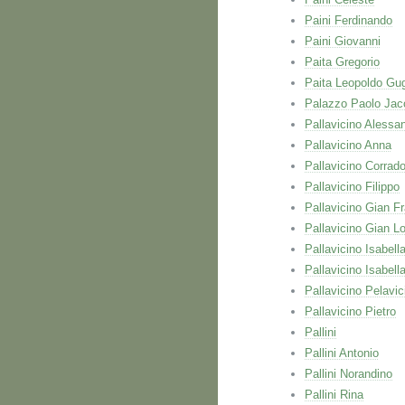
Paini Ferdinando
Paini Giovanni
Paita Gregorio
Paita Leopoldo Gug
Palazzo Paolo Jac
Pallavicino Alessa
Pallavicino Anna
Pallavicino Corrad
Pallavicino Filippo
Pallavicino Gian F
Pallavicino Gian L
Pallavicino Isabell
Pallavicino Isabell
Pallavicino Pelavic
Pallavicino Pietro
Pallini
Pallini Antonio
Pallini Norandino
Pallini Rina