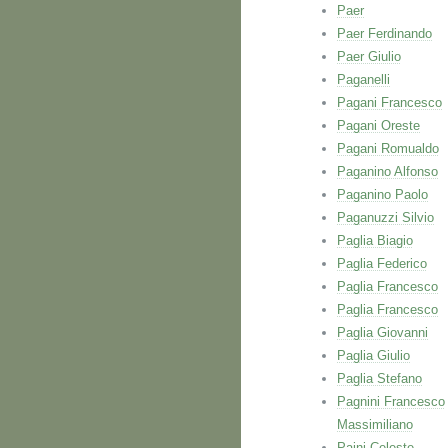
Paer
Paer Ferdinando
Paer Giulio
Paganelli
Pagani Francesco
Pagani Oreste
Pagani Romualdo
Paganino Alfonso
Paganino Paolo
Paganuzzi Silvio
Paglia Biagio
Paglia Federico
Paglia Francesco
Paglia Francesco
Paglia Giovanni
Paglia Giulio
Paglia Stefano
Pagnini Francesco
Massimiliano
Paini Celeste