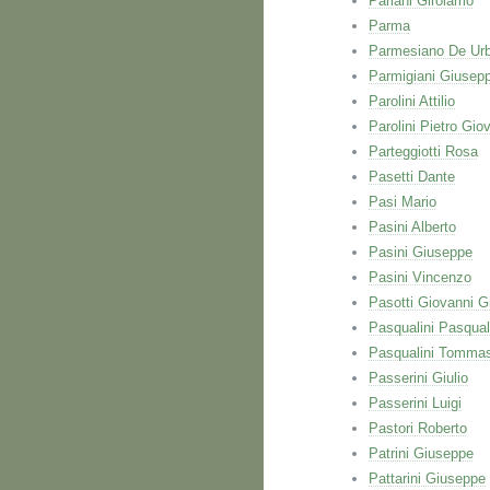
Pariani Girolamo
Parma
Parmesiano De Urb
Parmigiani Giusep
Parolini Attilio
Parolini Pietro Gio
Parteggiotti Rosa
Pasetti Dante
Pasi Mario
Pasini Alberto
Pasini Giuseppe
Pasini Vincenzo
Pasotti Giovanni 
Pasqualini Pasqua
Pasqualini Tomma
Passerini Giulio
Passerini Luigi
Pastori Roberto
Patrini Giuseppe
Pattarini Giuseppe