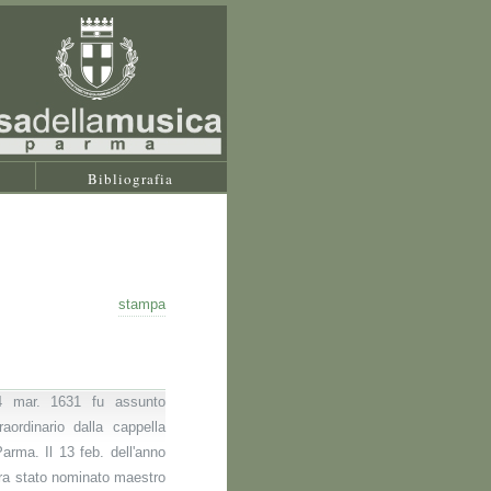
Bibliografia
stampa
4 mar. 1631 fu assunto
aordinario dalla cappella
arma. Il 13 feb. dell'anno
 era stato nominato maestro