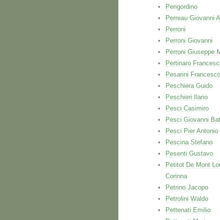
Perigordino
Perreau Giovanni A
Perroni
Perroni Giovanni
Perroni Giuseppe 
Pertinaro Francesc
Pesarini Francesc
Peschiera Guido
Peschieri Ilario
Pesci Casimiro
Pesci Giovanni Bat
Pesci Pier Antonio
Pescina Stefano
Pesenti Gustavo
Petitot De Mont Lo
Corinna
Petrino Jacopo
Petrolini Waldo
Pettenati Emilio