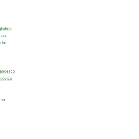
lielmo
opo
ndro
o
rancesco
odovico
a
a
ino