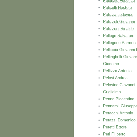
Pelenzio Federico
Pelicelli Nestore
Pelizza Lodovico
Pelizzoli Giovanni
Pelizzoni Rinaldo
Pellegri Salvatore
Pellegrino Parmen
Pelliccia Giovanni 
Pellinghelli Giovan
Giacomo
Pellizza Antonio
Pelosi Andrea
Pelosino Giovanni
Guglielmo
Penna Piacentina
Pennaroli Giusepp
Peracchi Antonio
Perazzi Domenico
Peretti Ettore
Peri Filiberto