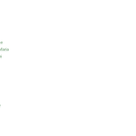
se
Maria
ni
e