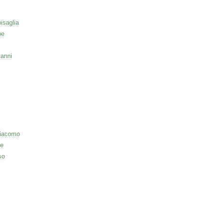
isaglia
pe
vanni
Giacomo
le
so