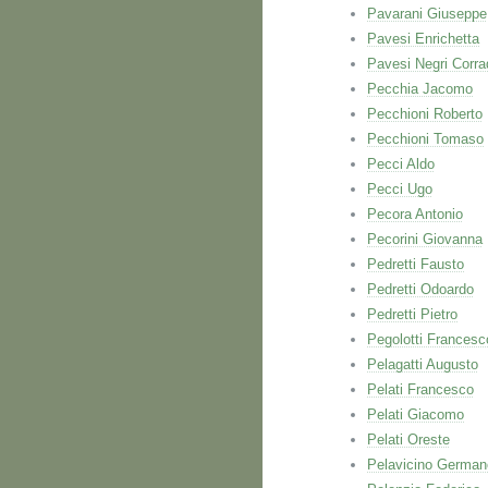
Pavarani Giuseppe
Pavesi Enrichetta
Pavesi Negri Corra
Pecchia Jacomo
Pecchioni Roberto
Pecchioni Tomaso
Pecci Aldo
Pecci Ugo
Pecora Antonio
Pecorini Giovanna
Pedretti Fausto
Pedretti Odoardo
Pedretti Pietro
Pegolotti Francesc
Pelagatti Augusto
Pelati Francesco
Pelati Giacomo
Pelati Oreste
Pelavicino German