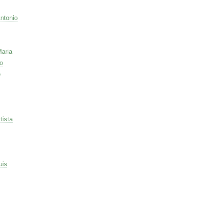
ntonio
Maria
o
o
tista
uis