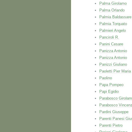
Palma Girolamo
Palma Orlando
Palmia Baldassare
Palmia Torquato
Palmieri Angelo
Panciroli R.
Panini Cesare
Panizza Antonio
Panizza Antonio
Panizzi Giuliano
Paoletti Pier Maria
Paolino
Papa Pompeo
Papi Egidio
Parabosco Girola
Parabosco Vincen
Pardini Giuseppe
Parenti Panesi Gi
Parenti Pietro