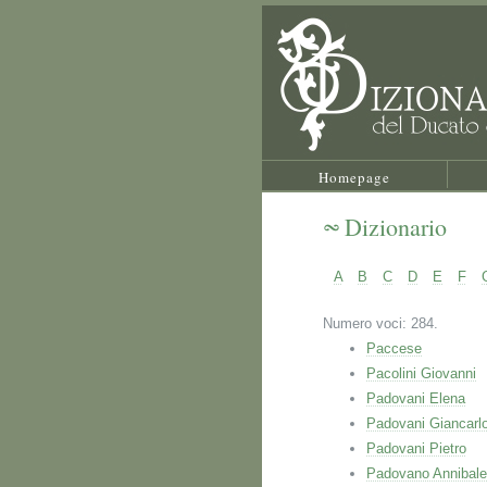
Homepage
Dizionario
A
B
C
D
E
F
Numero voci: 284.
Paccese
Pacolini Giovanni
Padovani Elena
Padovani Giancarl
Padovani Pietro
Padovano Annibale