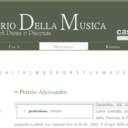
Cos' è
Dizionario
Ricerca
G
H
I
J
K
L
M
N
O
P
Q
R
S
T
U
V
W
X
Y
Z
Ponzio Alessandro
Sacerdote, dal 1
professione:
cantore
o
come contralto str
della Steccata di P
seguente fu eletto tra i salariati fino al 30 dic. 1661. Il 14 gen 1656